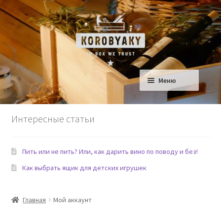
Перейти
Перейти
к
к
навигации
содержимому
Меню
Ящики для Дома
Интересные статьи
Ящики для детской
Пить или не пить? Или, как дарить вино по поводу и без!
Сад
Как выбрать ящик для детских игрушек
Еда и Рестораны
Главная
Мой аккаунт
Домашние любимцы