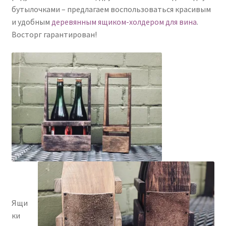
бутылочками – предлагаем воспользоваться красивым
и удобным
деревянным ящиком-холдером для вина
.
Восторг гарантирован!
Ящи
ки