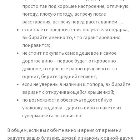
просто так под хорошее настроение, отличную
погоду, плохую погоду, встречу после
расставания, встречу перед расставанием….
если знаете предпочтения получателя подарка,
выбирайте именно то, что гарантированно
понравится;
не стоит покупать самое дешевое и самое
дорогое вино – первое будет откровенно
дрянное, второе все равно вряд ли кто-то
оценит, берите средний сегмент;
если не уверены в наличии штопора, выбирайте
вариант с откручивающейся крышечкой;
по возможности обеспечьте достойную
упаковку подарку – дарить вино в пакете из
супермаркета не серьезно!
В общем, если вы любите вино и время от времени
радуете ваших близких, друзей и знакомых одной-двумя