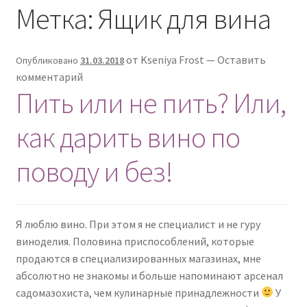
Метка: Ящик для вина
Контакты - 093 558 60 74
от
Kseniya Frost
—
Оставить
Опубликовано
31.03.2018
комментарий
Пить или не пить? Или,
как дарить вино по
поводу и без!
Я люблю вино. При этом я не специалист и не гуру
виноделия. Половина приспособлений, которые
продаются в специализированных магазинах, мне
абсолютно не знакомы и больше напоминают арсенал
садомазохиста, чем кулинарные принадлежности
У