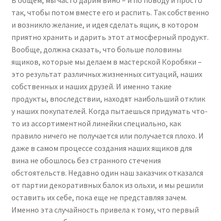
В общем, мы часто дарим вино – и по поводу и просто
так, чтобы потом вместе его и распить. Так собственно
и возникло желание, и идея сделать ящик, в котором
приятно хранить и дарить этот атмосферный продукт.
Вообще, должна сказать, что больше половины
ящиков, которые мы делаем в мастерской Коробяки –
это результат различных жизненных ситуаций, наших
собственных и наших друзей. И именно такие
продукты, впоследствии, находят наибольший отклик
у наших покупателей. Когда пытаешься придумать что-
то из ассортиментной линейки специально, как
правило ничего не получается или получается плохо. И
даже в самом процессе создания наших ящиков для
вина не обошлось без странного стечения
обстоятельств. Недавно один наш заказчик отказался
от партии декоративных балок из ольхи, и мы решили
оставить их себе, пока еще не представляя зачем.
Именно эта случайность привела к тому, что первый