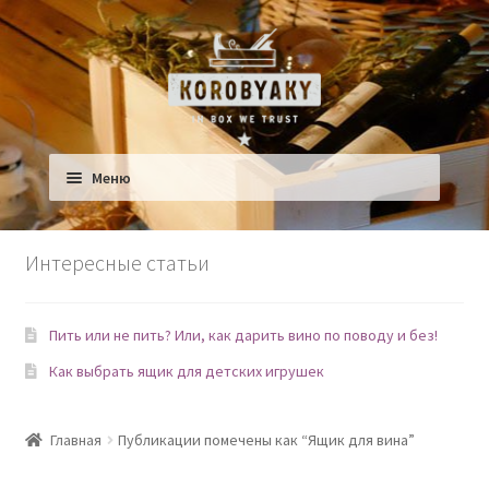
Перейти к навигации
Перейти к содержимому
Меню
Ящики для Дома
Интересные статьи
Ящики для детской
Пить или не пить? Или, как дарить вино по поводу и без!
Сад
Как выбрать ящик для детских игрушек
Еда и Рестораны
Главная
Публикации помечены как “Ящик для вина”
Домашние любимцы