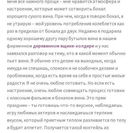
меня все намного проще – мне нравится атмосфера и
настроение, которые может сотворить бокал
хорошего сухого вина. При чем, когда я говорю бокал, я
не утрирую – мой уровень потребления колеблется как
раз в пределах от бокала до двух. Недавно я подарила
одному хорошему другу пару бутылок вина в нашем
фирменном
деревянном ящике-холдере
и у нас
завязался разговор на тему, кто в какой момент обычно
пьет вино. Я обычно это делаю на выходных, когда
никуда не спешишь, спокоен и не озабочен делами и
проблемами, когда есть время на себя и простые милые
радости. Я не очень люблю готовить. Но если есть
настроение, очень люблю совмещать процесс готовки
с классным фильмом и бокалом вина. Это прям
праздник – ты готовишь что-то вкусное, наблюдаешь
игру любимых актеров и наслаждаешься терпким
вкусом, который приятным теплом разливается по телу
и будит аппетит. Получается такой коктейль из