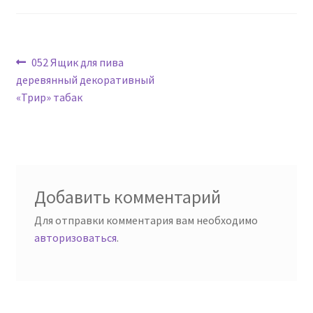
Навигация
Предыдущая
052 Ящик для пива
запись:
деревянный декоративный
по
«Трир» табак
записям
Добавить комментарий
Для отправки комментария вам необходимо
авторизоваться
.