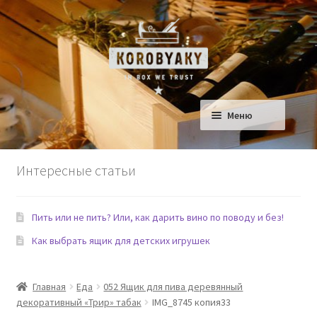
Перейти
Перейти
к
к
навигации
содержимому
Меню
Ящики для Дома
Интересные статьи
Ящики для детской
Пить или не пить? Или, как дарить вино по поводу и без!
Сад
Как выбрать ящик для детских игрушек
Еда и Рестораны
Главная
Еда
052 Ящик для пива деревянный
Домашние любимцы
декоративный «Трир» табак
IMG_8745 копия33