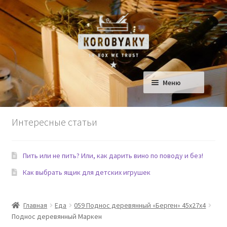
Перейти
Перейти
к
к
навигации
содержимому
Меню
Ящики для Дома
Интересные статьи
Ящики для детской
Пить или не пить? Или, как дарить вино по поводу и без!
Сад
Как выбрать ящик для детских игрушек
Еда и Рестораны
Главная
Еда
059 Поднос деревянный «Берген» 45х27х4
Домашние любимцы
Поднос деревянный Маркен