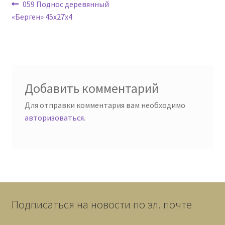
Навигация
Предыдущая
059 Поднос деревянный
запись:
«Берген» 45х27х4
по
записям
Добавить комментарий
Для отправки комментария вам необходимо
авторизоваться
.
Подписаться на новости по эл. почте