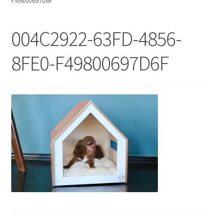
F49800697D6F
Контакты - 093 558 60 74
004C2922-63FD-4856-
8FE0-F49800697D6F