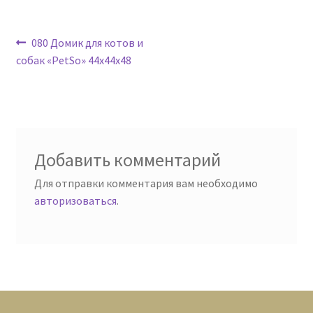
Навигация
Предыдущая
080 Домик для котов и
запись:
собак «PetSo» 44х44х48
по
записям
Добавить комментарий
Для отправки комментария вам необходимо
авторизоваться
.