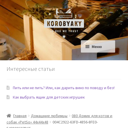
Перейти
Перейти
к
к
навигации
содержимому
Меню
Ящики для Дома
Интересные статьи
Ящики для детской
Пить или не пить? Или, как дарить вино по поводу и без!
Сад
Как выбрать ящик для детских игрушек
Еда и Рестораны
Главная
Домашние любимцы
080 Домик для котов и
Домашние любимцы
собак «PetSo» 44х44х48
004C2922-63FD-4856-8FE0-