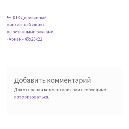
Навигация
Предыдущая
013 Деревянный
запись:
винтажный ящик с
по
вырезанными ручками
записям
«Арнем» 45х25х21
Добавить комментарий
Для отправки комментария вам необходимо
авторизоваться
.