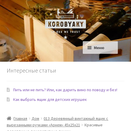
Перейти
Перейти
к
к
навигации
содержимому
Меню
Ящики для Дома
Интересные статьи
Ящики для детской
Пить или не пить? Или, как дарить вино по поводу и без!
Сад
Как выбрать ящик для детских игрушек
Еда и Рестораны
Главная
Дом
013 Деревянный винтажный ящик с
Домашние любимцы
вырезанными ручками «Арнем» 45х25х21
Красивые