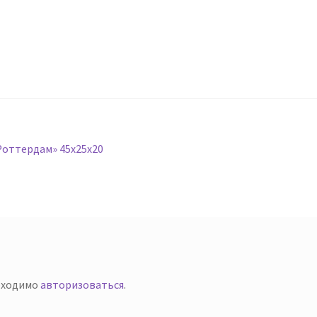
оттердам» 45х25х20
й
бходимо
авторизоваться
.