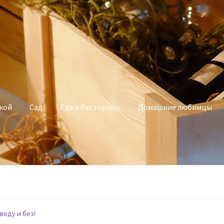
кой
Сад
Еда и Рестораны
Домашние любимцы
воду и без!