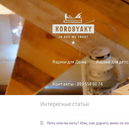
Перейти
Перейти
к
к
навигации
содержимому
Ящики для Дома
Ящики для детс
Контакты - 093 558 60 74
Интересные статьи
Пить или не пить? Или, как дарить вино по по