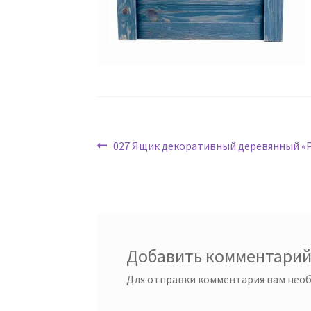
Навигация
Предыдущая
027 Ящик декоративный деревянный «Р
запись:
по
записям
Добавить комментари
Для отправки комментария вам нео