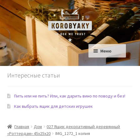
Перейти
Перейти
к
к
навигации
содержимому
Меню
Ящики для Дома
Интересные статьи
Ящики для детской
Пить или не пить? Или, как дарить вино по поводу и без!
Сад
Как выбрать ящик для детских игрушек
Еда и Рестораны
Главная
Дом
027 Ящик декоративный деревянный
Домашние любимцы
«Роттердам» 45х25х20
IMG_1272_1 копия