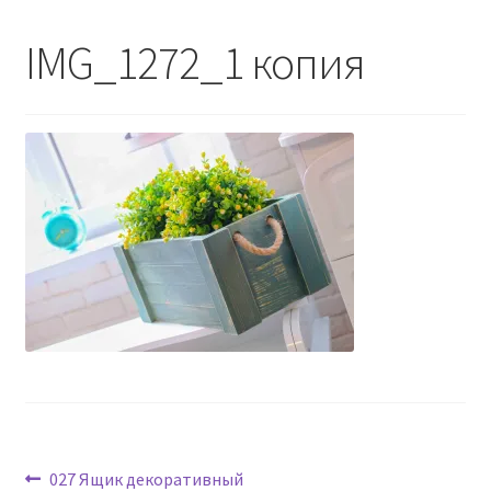
Контакты - 093 558 60 74
IMG_1272_1 копия
Навигация
Предыдущая
027 Ящик декоративный