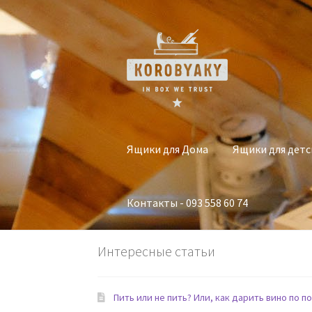
Перейти
Перейти
к
к
навигации
содержимому
Ящики для Дома
Ящики для детс
Контакты - 093 558 60 74
Интересные статьи
Пить или не пить? Или, как дарить вино по по