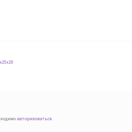
х25х20
й
бходимо
авторизоваться
.