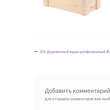
Навигация
Предыдущая
015 Деревянный ящик шлифованный 45
запись:
по
записям
Добавить комментари
Для отправки комментария вам нео