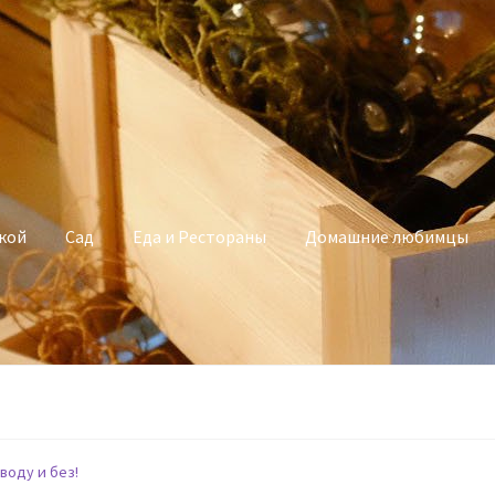
кой
Сад
Еда и Рестораны
Домашние любимцы
воду и без!