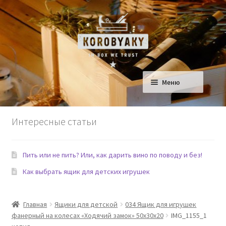
Перейти
Перейти
к
к
навигации
содержимому
Меню
Ящики для Дома
Интересные статьи
Ящики для детской
Пить или не пить? Или, как дарить вино по поводу и без!
Сад
Как выбрать ящик для детских игрушек
Еда и Рестораны
Главная
Ящики для детской
034 Ящик для игрушек
Домашние любимцы
фанерный на колесах «Ходячий замок» 50х30х20
IMG_1155_1