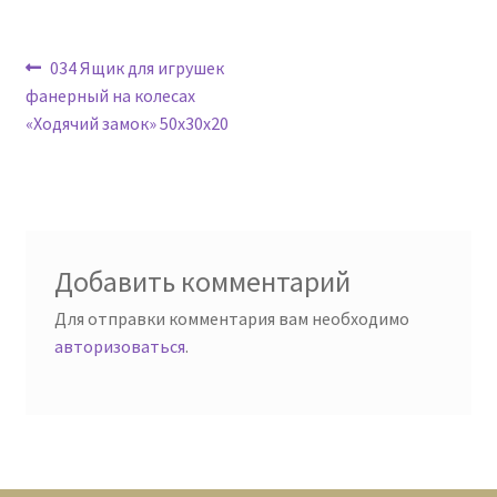
Навигация
Предыдущая
034 Ящик для игрушек
запись:
фанерный на колесах
по
«Ходячий замок» 50х30х20
записям
Добавить комментарий
Для отправки комментария вам необходимо
авторизоваться
.