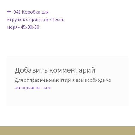
Навигация
Предыдущая
041 Коробка для
запись:
игрушек с принтом «Песнь
по
моря» 45х30х30
записям
Добавить комментарий
Для отправки комментария вам необходимо
авторизоваться
.