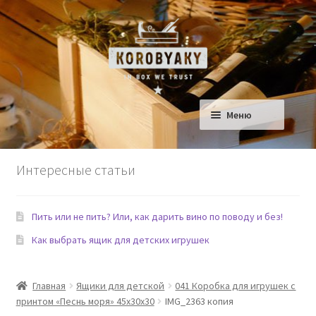
Перейти
Перейти
к
к
навигации
содержимому
Меню
Ящики для Дома
Интересные статьи
Ящики для детской
Пить или не пить? Или, как дарить вино по поводу и без!
Сад
Как выбрать ящик для детских игрушек
Еда и Рестораны
Главная
Ящики для детской
041 Коробка для игрушек с
Домашние любимцы
принтом «Песнь моря» 45х30х30
IMG_2363 копия