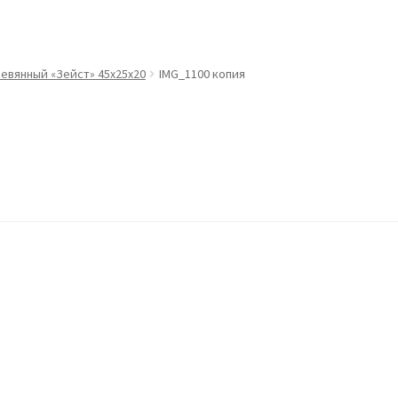
евянный «Зейст» 45х25х20
IMG_1100 копия