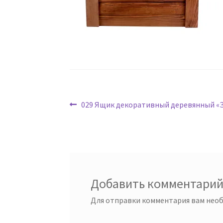
Навигация
Предыдущая
029 Ящик декоративный деревянный «З
запись:
по
записям
Добавить комментари
Для отправки комментария вам нео