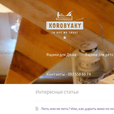
Перейти
Перейти
к
к
навигации
содержимому
Ящики для Дома
Ящики для детс
Контакты - 093 558 60 74
Интересные статьи
Пить или не пить? Или, как дарить вино по по