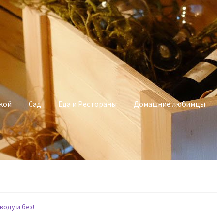
кой
Сад
Еда и Рестораны
Домашние любимцы
воду и без!