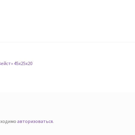
ейст» 45х25х20
й
бходимо
авторизоваться
.