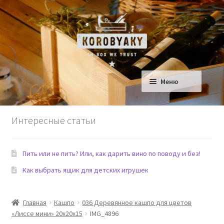
Перейти
Перейти
к
к
навигации
содержимому
Меню
Ящики для Дома
Интересные статьи
Ящики для детской
Пить или не пить? Или, как дарить вино по поводу и без!
Сад
Как выбрать ящик для детских игрушек
Еда и Рестораны
Главная
Кашпо
036 Деревянное кашпо для цветов
Домашние любимцы
«Лиссе мини» 20х20х15
IMG_4896