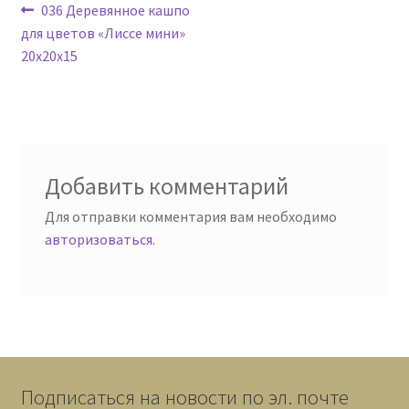
Навигация
Предыдущая
036 Деревянное кашпо
запись:
для цветов «Лиссе мини»
по
20х20х15
записям
Добавить комментарий
Для отправки комментария вам необходимо
авторизоваться
.
Подписаться на новости по эл. почте